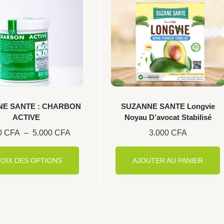
2.000 CFA
plusieurs
à
5.000 CFA
variations.
Les
options
peuvent
être
choisies
E SANTE : CHARBON
SUZANNE SANTE Longvie
ACTIVE
Noyau D’avocat Stabilisé
sur
0
CFA
–
5.000
CFA
3.000
CFA
la
page
OIX DES OPTIONS
AJOUTER AU PANIER
du
produit