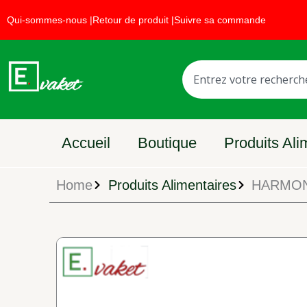
Aller
Faites la promotion
Qui-sommes-nous |
Retour de produit |
Suivre sa commande
au
contenu
Rechercher
Accueil
Boutique
Produits Ali
Home
Produits Alimentaires
HARMONIK