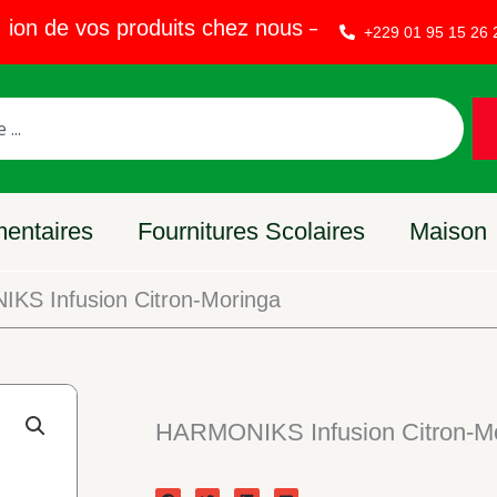
 de vos produits chez nous – Vendez sur EVAKET 
+229 01 95 15 26 
mentaires
Fournitures Scolaires
Maison
S Infusion Citron-Moringa
HARMONIKS Infusion Citron-M