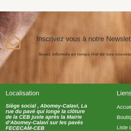
Inscrivez vous à notre Newslet
Soyez informés en temps réel de nos nouveau
Localisation
Liens
Siège social , Abomey-Calavi, La
Accue
rue du pavé qui longe la clôture
de la CEB juste après la Mairie
Bouti
d’Abomey-Calavi sur les pavés
Liste
FECECAM-CEB