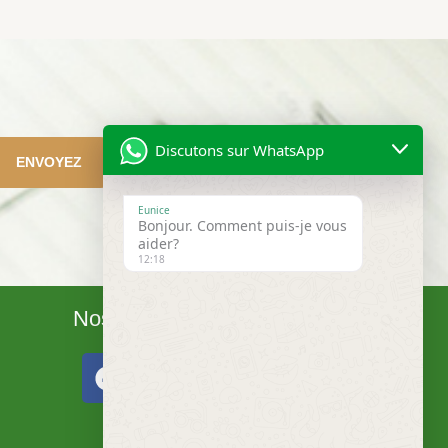
Discutons sur WhatsApp
ENVOYEZ
Eunice
Bonjour. Comment puis-je vous
aider?
12:18
Nos Réseaux
F
L
W
a
i
h
c
n
a
e
k
t