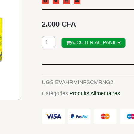
2.000
CFA
quantité
AJOUTER AU PANIER
de
HARMONIKS
Infusion
Citron-
UGS
EVAHRMINFSCMRNG2
Moringa
Catégories
Produits Alimentaires