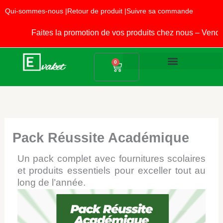
Aller
Qui-sommes-nous |
Retour de produit |
Suivre sa commande
au
contenu
Faites la promotion de vos produits chez nous – Vende
Panier
0
Produits Alimentaires
Fournitures Scolaires
Pack Réussite Académique
Un pack complet avec fournitures scolaires
et produits essentiels pour exceller tout au
long de l’année.