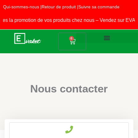
Aller
Qui-sommes-nous |
Retour de produit |
Suivre sa commande
au
contenu
s la promotion de vos produits chez nous – Vendez sur EVAK
Panier
0
Produits Alimentaires
Fournitures Scolaires
Nous contacter