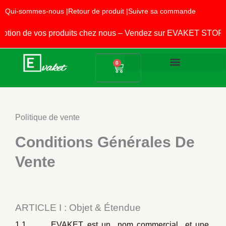
Aller
Qui-sommes-nous |
Retour de produit |
Suivre sa commande
au
contenu
 vos produits chez nous – Vendez sur EVAKET STORE !
Panier
0
Produits Alimentaires
Fournitures Scolaires
Politique de vente
Conditions Générales De
Vente
ARTICLE I : Objet & Étendue
1.1 EVAKET est un nom commercial et une