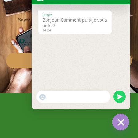
Inscrivez vous à notre Newsletters
Eunice
Bonjour. Comment puis-je vous
Soyez informés en temps réel de nos nouveautés ...
aider?
14:24
ENVOYEZ
"+CHATY_SETTINGS.LANG.EMOJI_PICKER+"
UNDEFINED
WhatsApp Message
HIDE CH