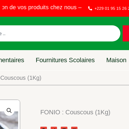
e vos produits chez nous – Vendez sur EVAKET ST
+229 01 95 15 26 
mentaires
Fournitures Scolaires
Maison
 Couscous (1Kg)
FONIO : Couscous (1Kg)