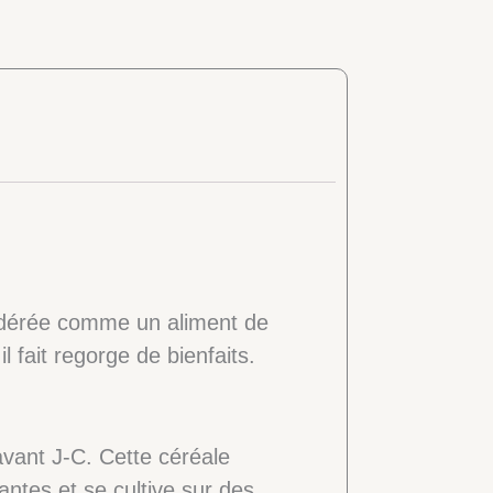
nsidérée comme un aliment de
 fait regorge de bienfaits.
 avant J-C. Cette céréale
antes et se cultive sur des