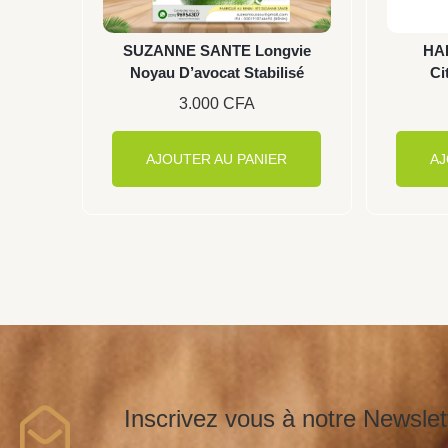
SUZANNE SANTE Longvie
HA
Noyau D’avocat Stabilisé
Ci
3.000
CFA
AJOUTER AU PANIER
AJ
Inscrivez vous à notre Newslet