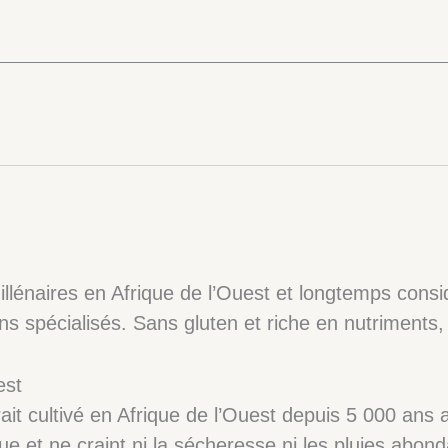
millénaires en Afrique de l’Ouest et longtemps co
 spécialisés. Sans gluten et riche en nutriments, il
est
erait cultivé en Afrique de l’Ouest depuis 5 000 ans
ue et ne craint ni la sécheresse ni les pluies abond