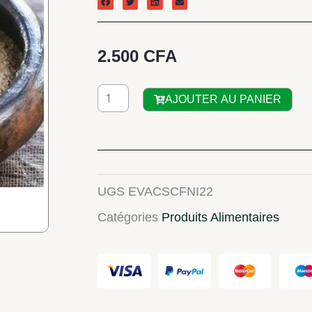
2.500
CFA
quantité
AJOUTER AU PANIER
de
FONIO
:
Couscous
UGS
EVACSCFNI22
(1Kg)
Catégories
Produits Alimentaires