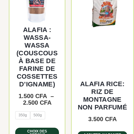
plusieurs
à
variations.
2.500 CFA
Les
options
ALAFIA :
peuvent
WASSA-
être
WASSA
choisies
sur
(COUSCOUS
la
À BASE DE
page
FARINE DE
du
COSSETTES
produit
ALAFIA RICE:
D’IGNAME)
RIZ DE
1.500
CFA
–
MONTAGNE
2.500
CFA
NON PARFUMÉ
350g
500g
3.500
CFA
CHOIX DES