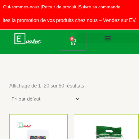
Aller
Qui-sommes-nous |
Retour de produit |
Suivre sa commande
au
contenu
la promotion de vos produits chez nous – Vendez sur EVAKET
Panier
0
Produits Alimentaires
Fournitures Scolaires
Affichage de 1–20 sur 50 résultats
Plage
Ce
de
produit
prix :
a
1.500 CFA