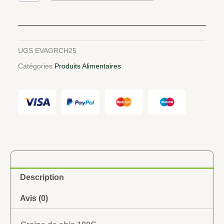
Graine
de
chia
100G
UGS
EVAGRCH25
Catégories
Produits Alimentaires
Description
Avis (0)