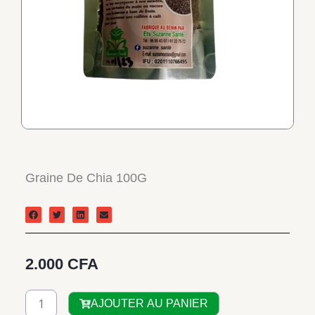
Graine De Chia 100G
2.000
CFA
quantité
AJOUTER AU PANIER
de