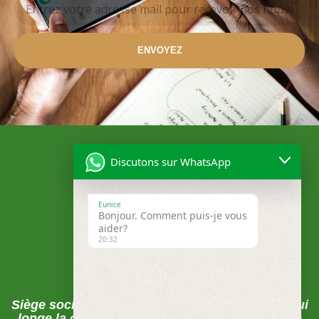
ENVOYEZ
Discutons sur WhatsApp
Eunice
Bonjour. Comment puis-je vous
aider?
20:32
Localisation
Siège social , Abomey-Calavi, La rue du pavé qui
longe la clôture de la CEB juste après la Mairie