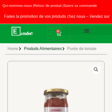
Aller
Qui-sommes-nous |
Retour de produit |
Suivre sa commande
au
contenu
aites la promotion de vos produits chez nous – Vendez sur E
Panier
0
Produits Alimentaires
Fournitures Scolaires
Home
Produits Alimentaires
Purée de tomate