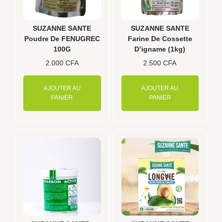
SUZANNE SANTE
SUZANNE SANTE
Poudre De FENUGREC
Farine De Cossette
100G
D’igname (1kg)
2.000
CFA
2.500
CFA
AJOUTER AU
AJOUTER AU
PANIER
PANIER
Plage
Ce
de
produit
prix :
a
2.000 CFA
plusieurs
à
variations.
5.000 CFA
Les
options
peuvent