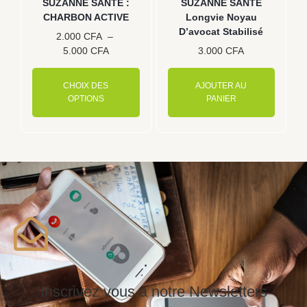
SUZANNE SANTE :
SUZANNE SANTE
être
CHARBON ACTIVE
Longvie Noyau
choisies
D’avocat Stabilisé
2.000
CFA
–
sur
5.000
CFA
3.000
CFA
la
page
CHOIX DES
AJOUTER AU
du
OPTIONS
PANIER
produit
Inscrivez vous à notre Newsletters