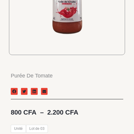
Purée De Tomate
Plage
800
CFA
–
2.200
CFA
de
prix :
quantité
Unité
Lot de 03
800 CFA
de