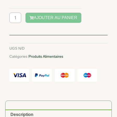
à
Purée
2.200 CFA
de
AJOUTER AU PANIER
tomate
UGS
N/D
Catégories
Produits Alimentaires
Description