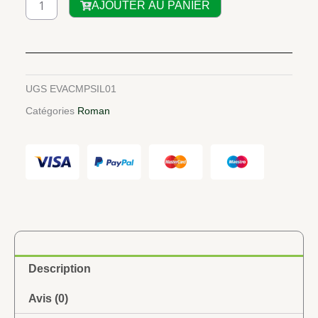
AJOUTER AU PANIER
de
LES
COMPAGNONS
DU
SILENCE
UGS
EVACMPSIL01
1
Catégories
Roman
&
2
Description
Avis (0)