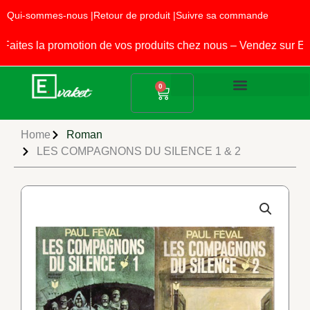
Aller
Qui-sommes-nous |
Retour de produit |
Suivre sa commande
au
contenu
tes la promotion de vos produits chez nous – Vendez sur EVA
Panier
0
Produits Alimentaires
Fournitures Scolaires
Home
Roman
LES COMPAGNONS DU SILENCE 1 & 2