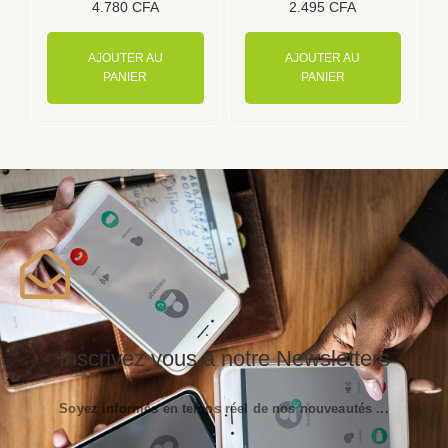
4.780
CFA
2.495
CFA
AJOUTER AU
AJOUTER AU
PANIER
PANIER
Inscrivez vous à notre Newsletters
Soyez informés en temps réel de nos nouveautés ...