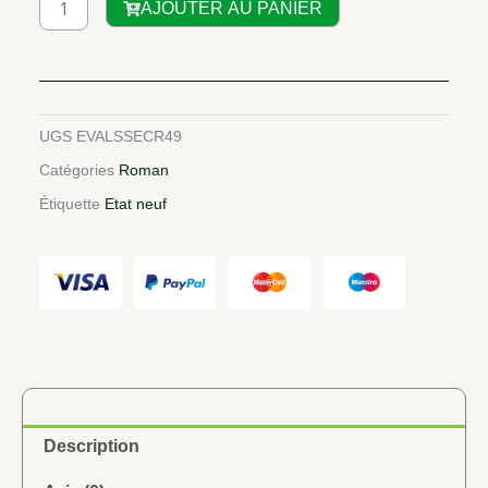
AJOUTER AU PANIER
de
LES
SECRETS
DE
SUMMER
UGS
EVALSSECR49
STREET
Catégories
Roman
Étiquette
Etat neuf
Description