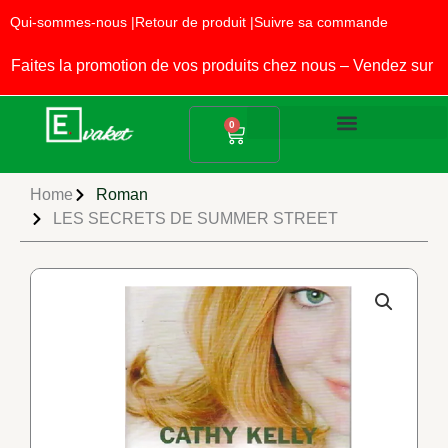
Aller
Qui-sommes-nous |
Retour de produit |
Suivre sa commande
au
contenu
ites la promotion de vos produits chez nous – Vendez sur EV
Panier
0
Produits Alimentaires
Fournitures Scolaires
Home
Roman
LES SECRETS DE SUMMER STREET