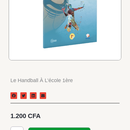
Le Handball À L’école 1ère
1.200
CFA
quantité