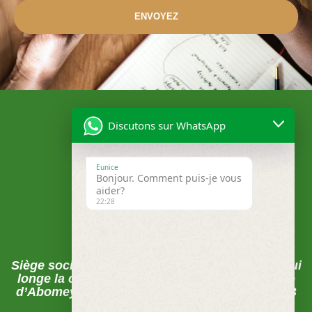
ENVOYEZ
Discutons sur WhatsApp
Eunice
Bonjour. Comment puis-je vous
aider?
22:28
Localisation
Siège social , Abomey-Calavi, La rue du pavé qui
longe la clôture de la CEB juste après la Mairie
d’Abomey-Calavi sur les pavés FECECAM-CEB