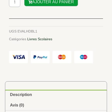
AJOUTER AU PANIER
de
Le
Handball
à
l’école
UGS
EVALHDBL1
1ère
Catégories
Livres Scolaires
Description
Avis (0)