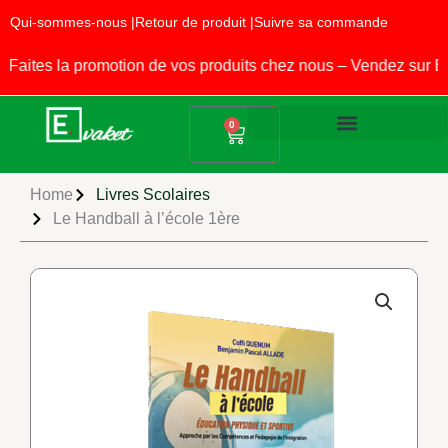
Aller
Qui-sommes-nous |
Retour de produit |
Suivre sa commande
au
contenu
tes la promotion de vos produits chez nous – Vendez sur EV
Panier
0
Produits Alimentaires
Fournitures Scolaires
Home
Livres Scolaires
Le Handball à l’école 1ère