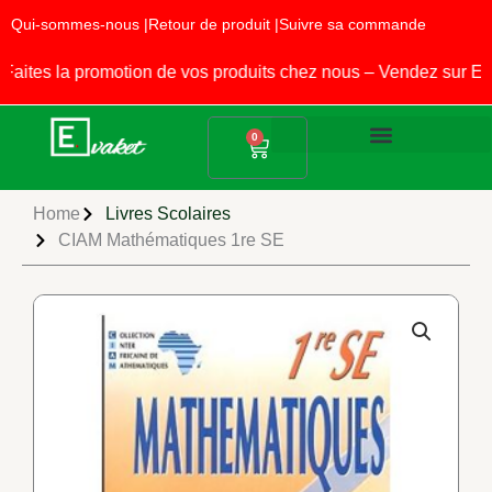
Aller
Qui-sommes-nous |
Retour de produit |
Suivre sa commande
au
contenu
es la promotion de vos produits chez nous – Vendez sur EVA
Panier
0
Produits Alimentaires
Fournitures Scolaires
Home
Livres Scolaires
CIAM Mathématiques 1re SE