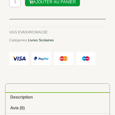
AJOUTER AU PANIER
de
CIAM
Mathématiques
1re
SE
UGS
EVASVRCIMA1SE
Catégories
Livres Scolaires
Description
Avis (0)