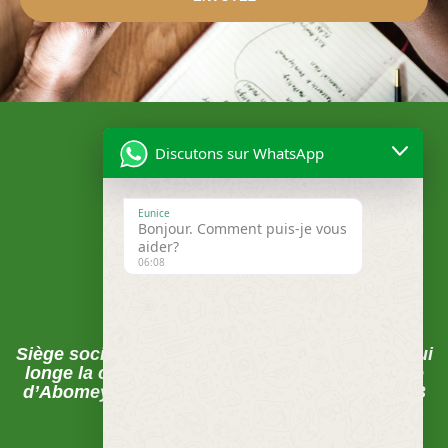
Discutons sur WhatsApp
Eunice
Bonjour. Comment puis-je vous
aider?
06:08
Localisation
Siège social , Abomey-Calavi, La rue du pavé qui
longe la clôture de la CEB juste après la Mairie
d’Abomey-Calavi sur les pavés FECECAM-CEB