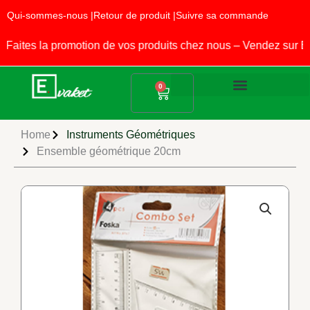
Aller
Qui-sommes-nous |
Retour de produit |
Suivre sa commande
au
contenu
ites la promotion de vos produits chez nous – Vendez sur EV
Panier
0
Produits Alimentaires
Fournitures Scolaires
Home
Instruments Géométriques
Ensemble géométrique 20cm