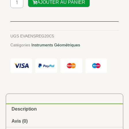
AJOUTER AU PANIER
de
Ensemble
géométrique
20cm
UGS
EVAENSREG20C5
Catégories
Instruments Géométriques
Description
Avis (0)