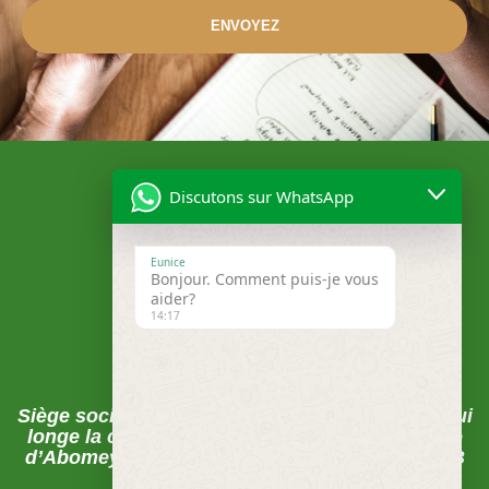
ENVOYEZ
Discutons sur WhatsApp
Eunice
Bonjour. Comment puis-je vous
aider?
14:17
Localisation
Siège social , Abomey-Calavi, La rue du pavé qui
longe la clôture de la CEB juste après la Mairie
d’Abomey-Calavi sur les pavés FECECAM-CEB