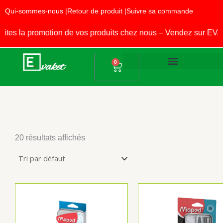
Aller
Qui-sommes-nous |
Retour de produit |
Suivre sa commande
au
contenu
la promotion de vos produits chez nous – Vendez sur EVAKET 
Panier
0
Produits Alimentaires
Fournitures Scolaires
20 résultats affichés