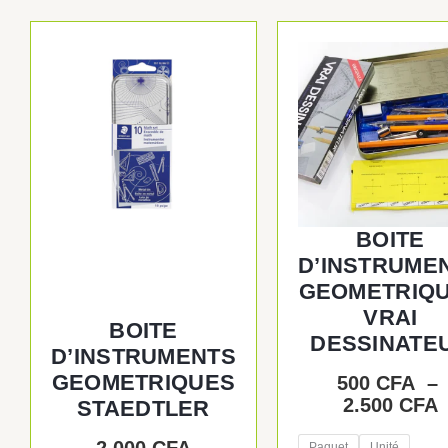
P
Ce
produit
p
a
plusieur
à
variatio
2
Les
options
peuvent
être
BOITE
choisie
D’INSTRUME
sur
GEOMETRIQ
la
VRAI
page
BOITE
DESSINATE
du
D’INSTRUMENTS
produit
GEOMETRIQUES
500
CFA
–
2.500
CFA
STAEDTLER
Paquet
Unité