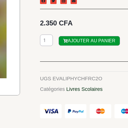
2.350
CFA
quantité
AJOUTER AU PANIER
de
COLLECTION
OXYGENE
:
UGS
EVALIPHYCHFRC2O
Français
Catégories
Livres Scolaires
CE2
OXYGENE