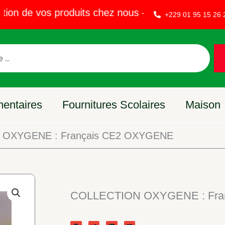
 de vos produits chez nous – Vendez sur EVAKET 
+229 01 95 15 26 
mentaires
Fournitures Scolaires
Maison
OXYGENE : Français CE2 OXYGENE
COLLECTION OXYGENE : Fra