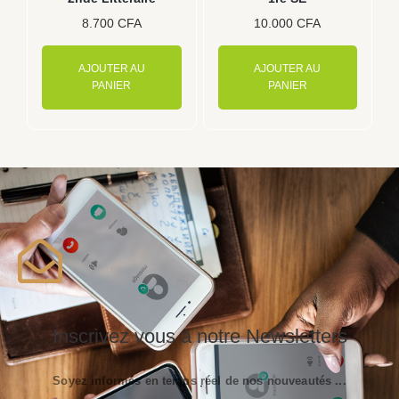
8.700
CFA
10.000
CFA
AJOUTER AU
AJOUTER AU
PANIER
PANIER
Inscrivez vous à notre Newsletters
Soyez informés en temps réel de nos nouveautés ...