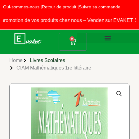
Aller
Qui-sommes-nous |
Retour de produit |
Suivre sa commande
au
contenu
omotion de vos produits chez nous – Vendez sur EVAKET STOR
Panier
0
Produits Alimentaires
Fournitures Scolaires
Home
Livres Scolaires
CIAM Mathématiques 1re littéraire