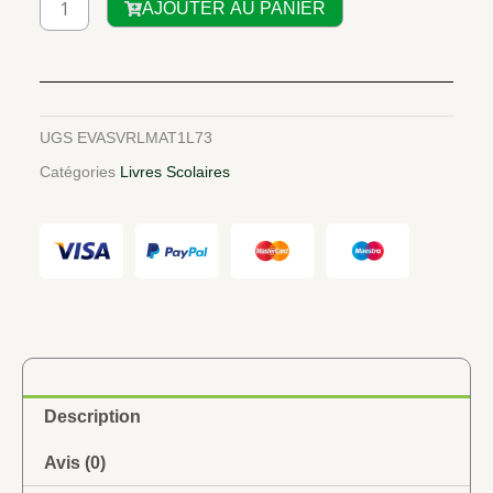
AJOUTER AU PANIER
de
CIAM
Mathématiques
1re
littéraire
UGS
EVASVRLMAT1L73
Catégories
Livres Scolaires
Description
Avis (0)