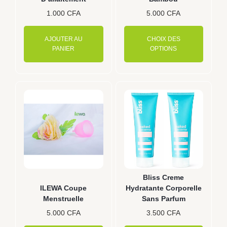
sur
1.000
CFA
5.000
CFA
la
page
AJOUTER AU
CHOIX DES
du
PANIER
OPTIONS
produit
Bliss Creme
ILEWA Coupe
Hydratante Corporelle
Menstruelle
Sans Parfum
5.000
CFA
3.500
CFA