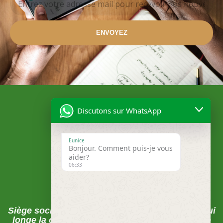
ENVOYEZ
Discutons sur WhatsApp
Eunice
Bonjour. Comment puis-je vous
aider?
06:33
Localisation
Siège social , Abomey-Calavi, La rue du pavé qui
longe la clôture de la CEB juste après la Mairie