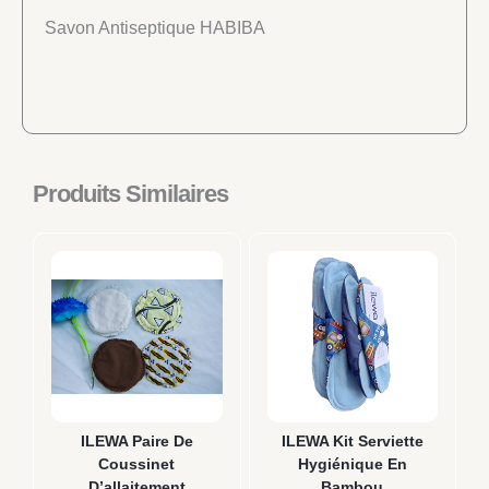
Savon Antiseptique HABIBA
Produits Similaires
Ce
produit
a
plusieurs
variations.
Les
options
peuvent
ILEWA Paire De
ILEWA Kit Serviette
être
Coussinet
Hygiénique En
choisies
D’allaitement
Bambou