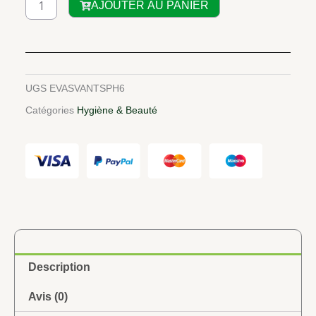
AJOUTER AU PANIER
de
Savon
Antiseptique
HABIBA
UGS
EVASVANTSPH6
Catégories
Hygiène & Beauté
Description
Avis (0)