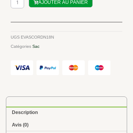
AJOUTER AU PANIER
de
SAC
A
DOS
(D'ordinateur)
UGS
EVASCORDN18N
couleur
Catégories
Sac
rouge
Description
Avis (0)