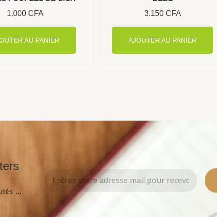
1.000
CFA
3.150
CFA
OUTER AU PANIER
AJOUTER AU PANIER
ters
tés ...