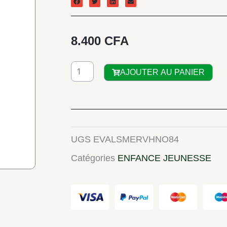
8.400
CFA
quantité
AJOUTER AU PANIER
de
LES
MERVEILLEUSES
HISTOIRES
UGS
EVALSMERVHNO84
DE
Catégories
ENFANCE JEUNESSE
NOEL