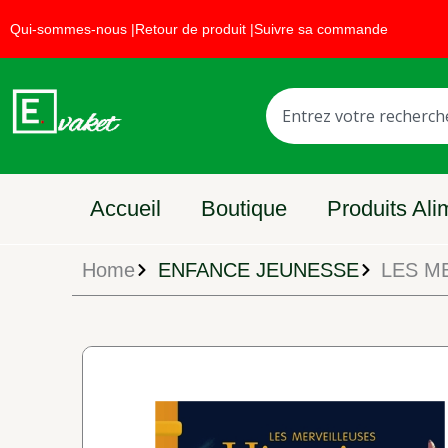
Aller
Faites la promotio
Qui-sommes-nous |
Retour de produit |
Suivre sa commande
au
contenu
Rechercher
Accueil
Boutique
Produits Ali
Home
ENFANCE JEUNESSE
LES M