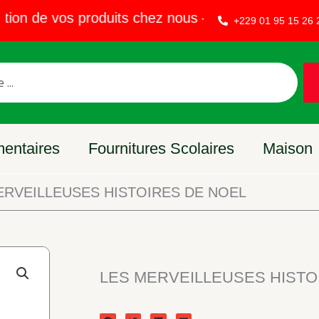
n de vos produits chez nous – Vendez sur EVAKET
+229 01 95 15 26 
mentaires
Fournitures Scolaires
Maison
ERVEILLEUSES HISTOIRES DE NOEL
LES MERVEILLEUSES HISTO