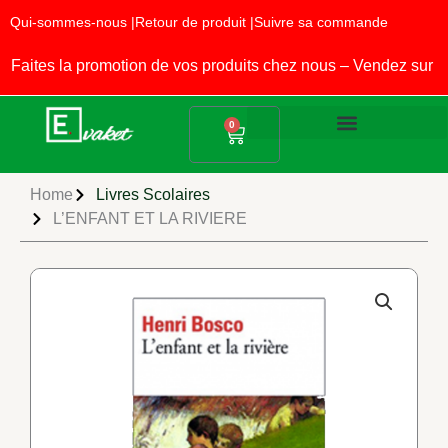
Aller
Qui-sommes-nous |
Retour de produit |
Suivre sa commande
au
contenu
ites la promotion de vos produits chez nous – Vendez sur EV
Panier
0
Produits Alimentaires
Fournitures Scolaires
Home
Livres Scolaires
L’ENFANT ET LA RIVIERE