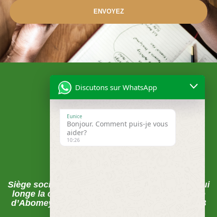
ENVOYEZ
Discutons sur WhatsApp
Eunice
Bonjour. Comment puis-je vous
aider?
10:26
Localisation
Siège social , Abomey-Calavi, La rue du pavé qui
longe la clôture de la CEB juste après la Mairie
d’Abomey-Calavi sur les pavés FECECAM-CEB