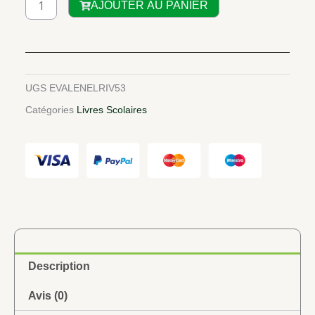
AJOUTER AU PANIER
de
L'ENFANT
ET
LA
RIVIERE
UGS
EVALENELRIV53
Catégories
Livres Scolaires
Description
Avis (0)