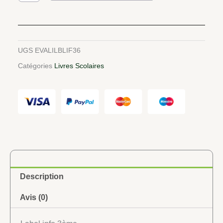
Label
info
3ème
UGS
EVALILBLIF36
Catégories
Livres Scolaires
Description
Avis (0)