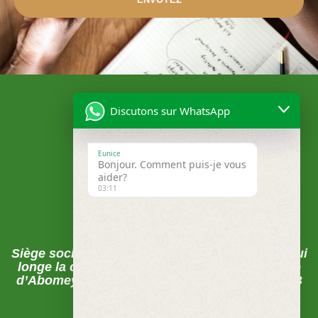
Discutons sur WhatsApp
Eunice
Bonjour. Comment puis-je vous
aider?
03:11
Localisation
Siège social , Abomey-Calavi, La rue du pavé qui
longe la clôture de la CEB juste après la Mairie
d’Abomey-Calavi sur les pavés FECECAM-CEB