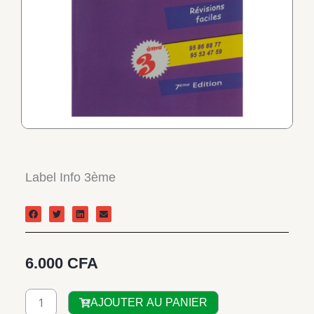
Label Info 3ème
6.000
CFA
quantité
AJOUTER AU PANIER
de