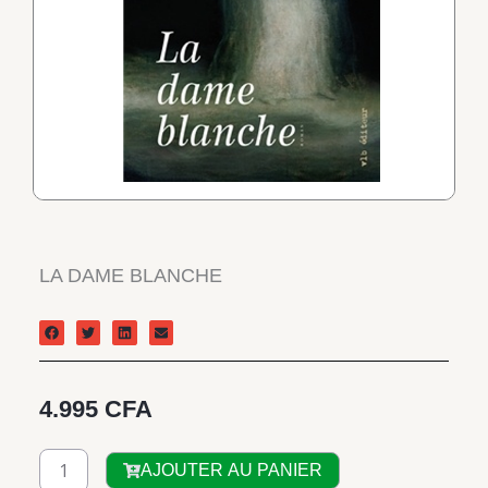
LA DAME BLANCHE
4.995
CFA
quantité
AJOUTER AU PANIER
de