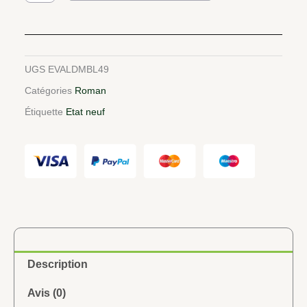
LA
DAME
BLANCHE
UGS
EVALDMBL49
Catégories
Roman
Étiquette
Etat neuf
Description
Avis (0)