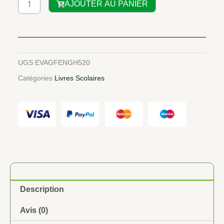
AJOUTER AU PANIER
de
Go
for
English
4ème
UGS
EVAGFENGH520
Teacher's
Catégories
Livres Scolaires
book
Description
Avis (0)