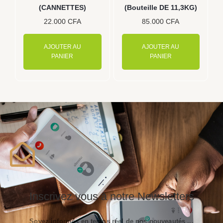
(CANNETTES)
(Bouteille DE 11,3KG)
22.000
CFA
85.000
CFA
AJOUTER AU
AJOUTER AU
PANIER
PANIER
Inscrivez vous à notre Newsletters
Soyez informés en temps réel de nos nouveautés ...