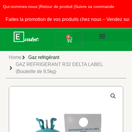
Aller
Qui-sommes-nous |
Retour de produit |
Suivre sa commande
au
contenu
aites la promotion de vos produits chez nous – Vendez sur 
Panier
0
Produits Alimentaires
Fournitures Scolaires
Home
Gaz refrigérant
GAZ REFRIGERANT R32 DELTA LABEL
(Bouteille de 9,5kg)