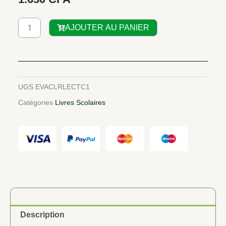
quantité
AJOUTER AU PANIER
de
COLLECTION
Doigts
de
Fée
UGS
EVACLRLECTC1
REUSSIR
Catégories
Livres Scolaires
l'écriture
CE1
Description