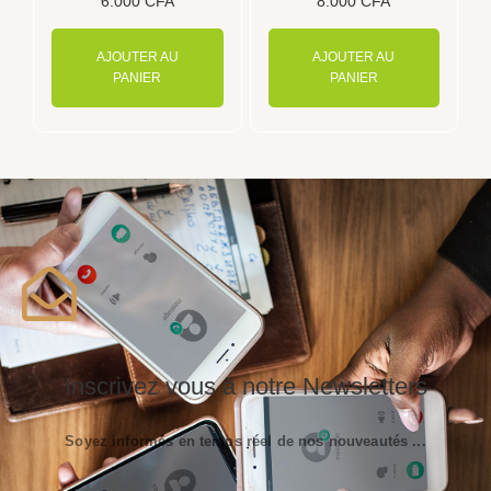
6.000
CFA
8.000
CFA
AJOUTER AU
AJOUTER AU
PANIER
PANIER
Inscrivez vous à notre Newsletters
Soyez informés en temps réel de nos nouveautés ...