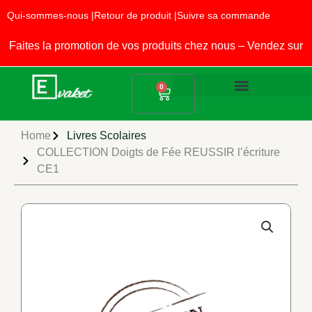
Aller
Qui-sommes-nous |
Retour de produit |
Suivre sa commande
au
contenu
aites la promotion de vos produits chez nous – Vendez sur E
Panier
0
Produits Alimentaires
Fournitures Scolaires
Home
Livres Scolaires
COLLECTION Doigts de Fée REUSSIR l’écriture
CE1