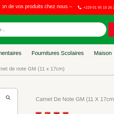
 de vos produits chez nous – Vendez sur EVAKET 
+229 01 95 15 26 
mentaires
Fournitures Scolaires
Maison
net de note GM (11 x 17cm)
Carnet De Note GM (11 X 17cm