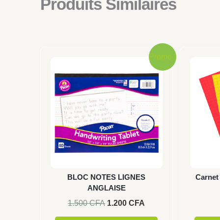
Produits Similaires
Le
Le
Promo !
prix
prix
initial
actuel
était :
est :
1.500 CFA.
1.200 CFA.
BLOC NOTES LIGNES
Carnet
ANGLAISE
1.500
CFA
1.200
CFA