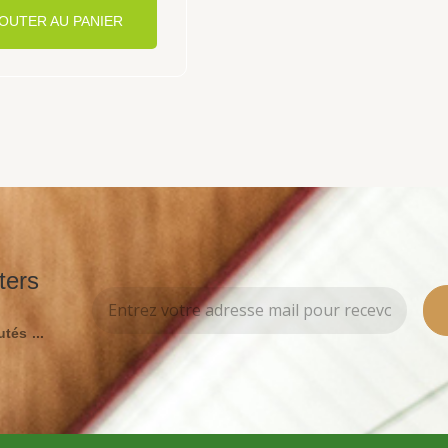
OUTER AU PANIER
ters
tés ...