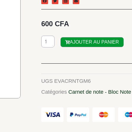
600
CFA
quantité
AJOUTER AU PANIER
de
Carnet
de
note
UGS
EVACRNTGM6
GM
Catégories
Carnet de note - Bloc Note
(11
x
17cm)