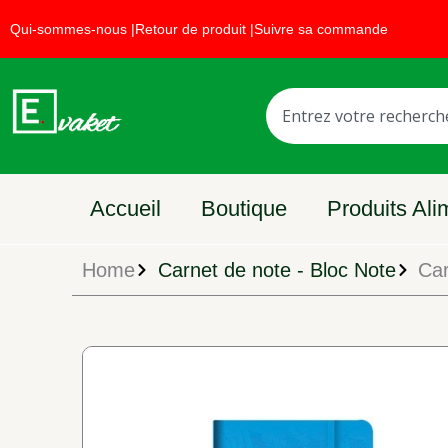
Aller
Faites la promotion
Qui-sommes-nous |
Retour de produit |
Suivre sa commande
au
contenu
Rechercher
Accueil
Boutique
Produits Ali
Home
Carnet de note - Bloc Note
Car