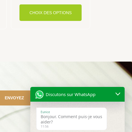
page
CHOIX DES OPTIONS
du
produit
Discutons sur WhatsApp
ENVOYEZ
Eunice
Bonjour. Comment puis-je vous
aider?
11:56