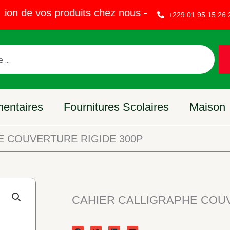
 de vos produits chez nous – Vendez sur EVAKET 
+229 01 95 15 26 
mentaires
Fournitures Scolaires
Maison
E COUVERTURE RIGIDE 300P
CAHIER CALLIGRAPHE COUV