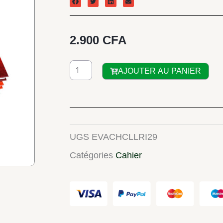
2.900
CFA
quantité
AJOUTER AU PANIER
de
CAHIER
CALLIGRAPHE
COUVERTURE
UGS
EVACHCLLRI29
RIGIDE
Catégories
Cahier
300P