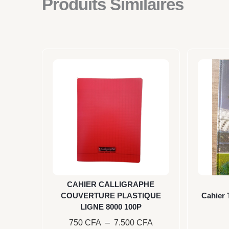
Produits Similaires
Plage
Ce
de
produit
prix :
a
750 CFA
plusieurs
à
7.500 CFA
variations.
Les
options
peuvent
être
CAHIER CALLIGRAPHE
choisies
COUVERTURE PLASTIQUE
Cahier
LIGNE 8000 100P
sur
750
CFA
–
7.500
CFA
la