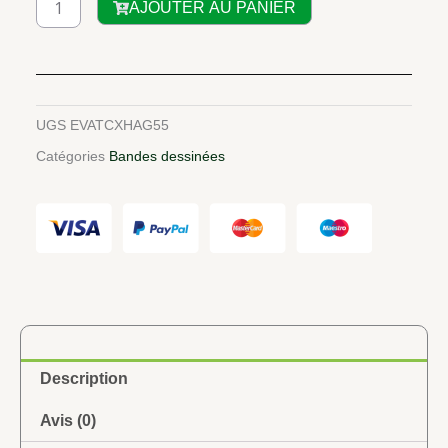
AJOUTER AU PANIER
de
BD
:
Tassi
Hangbé,
UGS
EVATCXHAG55
Reine
Catégories
Bandes dessinées
du
Danxomè
Description
Avis (0)