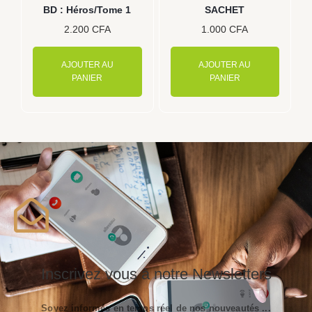
BD : Héros/Tome 1
SACHET
2.200
CFA
1.000
CFA
AJOUTER AU
AJOUTER AU
PANIER
PANIER
Inscrivez vous à notre Newsletters
Soyez informés en temps réel de nos nouveautés ...