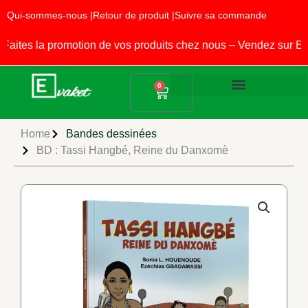
Aller
Qui-sommes-nous |
Retour de produit |
Suivre sa commande
au
contenu
es la promotion de vos produits chez nous – Vendez sur EVA
Panier
0
Produits Alimentaires
Fournitures Scolaires
Home
Bandes dessinées
BD : Tassi Hangbé, Reine du Danxomè