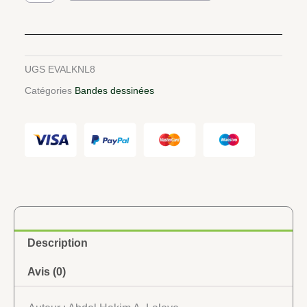
BD
:
LAKUNLE
UGS
EVALKNL8
Catégories
Bandes dessinées
Description
Avis (0)