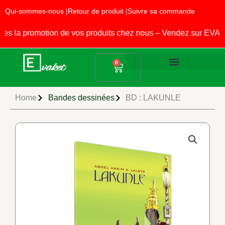
Aller
Qui-sommes-nous |
Retour de produit |
Suivre sa commande
au
contenu
la promotion de vos produits chez nous – Vendez sur EVAKET
Panier
0
Produits Alimentaires
Fournitures Scolaires
Home
Bandes dessinées
BD : LAKUNLE