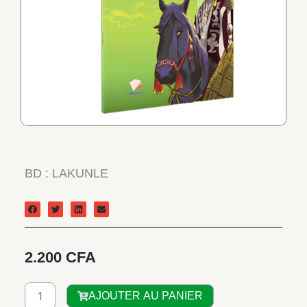
BD : LAKUNLE
2.200
CFA
quantité
AJOUTER AU PANIER
de