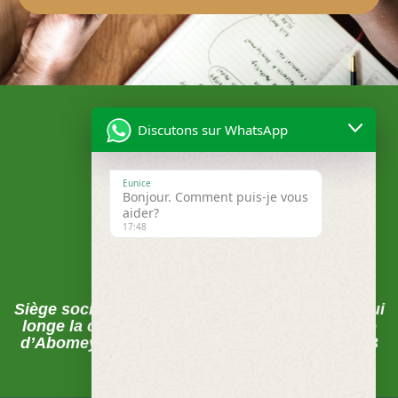
Discutons sur WhatsApp
Eunice
Bonjour. Comment puis-je vous
aider?
17:48
Localisation
Siège social , Abomey-Calavi, La rue du pavé qui
longe la clôture de la CEB juste après la Mairie
d’Abomey-Calavi sur les pavés FECECAM-CEB