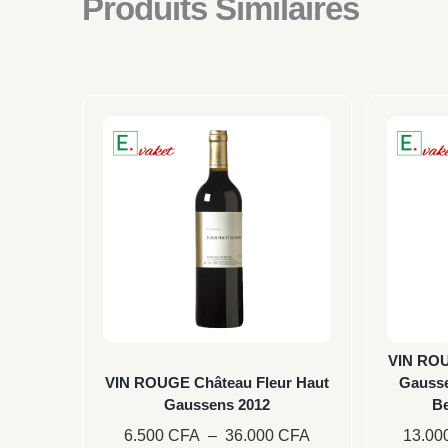
Produits Similaires
Plage
Ce
de
produit
prix :
a
6.500 CFA
plusieurs
à
36.000 CFA
variations.
Les
options
peuvent
être
VIN ROU
choisies
VIN ROUGE Château Fleur Haut
Gausse
Gaussens 2012
Be
sur
6.500
CFA
–
36.000
CFA
13.00
la