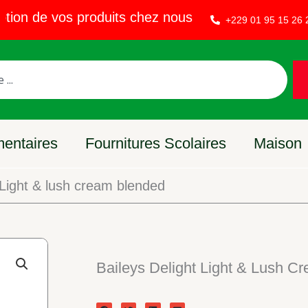
n de vos produits chez nous – Vendez sur EVAKE
+229 01 95 15 26 
mentaires
Fournitures Scolaires
Maison
 Light & lush cream blended
Baileys Delight Light & Lush C