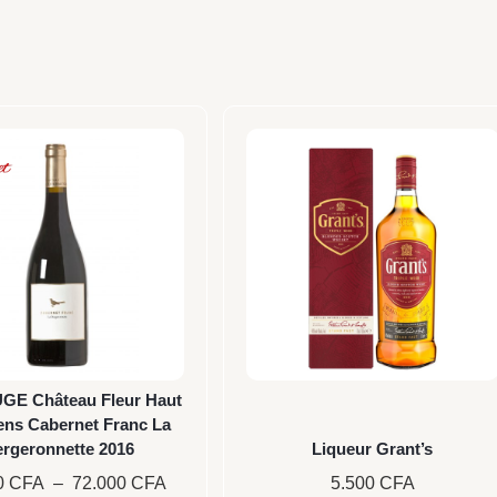
Plage
Ce
de
produit
prix :
a
13.000 CFA
plusieurs
à
72.000 CFA
variations.
Les
options
peuvent
être
GE Château Fleur Haut
choisies
ns Cabernet Franc La
rgeronnette 2016
Liqueur Grant’s
sur
0
CFA
–
72.000
CFA
5.500
CFA
la