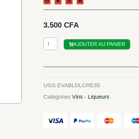
3.500
CFA
quantité
AJOUTER AU PANIER
de
Baileys
delight
Light
UGS
EVABLDLCRE35
&
Catégories
Vins - Liqueurs
lush
cream
blended