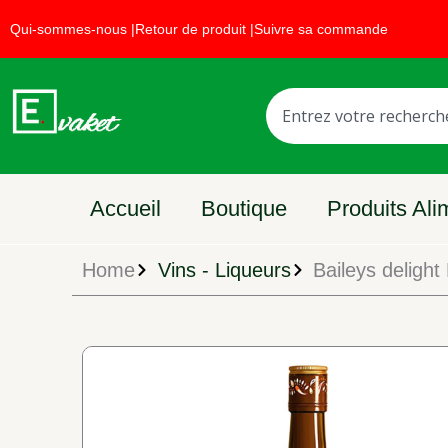
Aller
Faites la promotio
Qui-sommes-nous |
Retour de produit |
Suivre sa commande
au
contenu
Rechercher
Accueil
Boutique
Produits Ali
Home
Vins - Liqueurs
Baileys delight