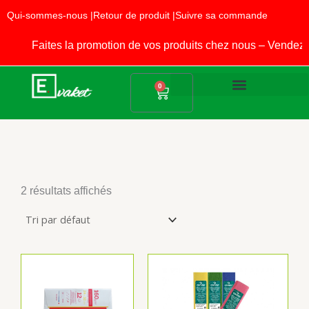
Aller
Qui-sommes-nous |
Retour de produit |
Suivre sa commande
au
contenu
Faites la promotion de vos produits chez nous – Vendez 
Panier
0
Produits Alimentaires
Fournitures Scolaires
2 résultats affichés