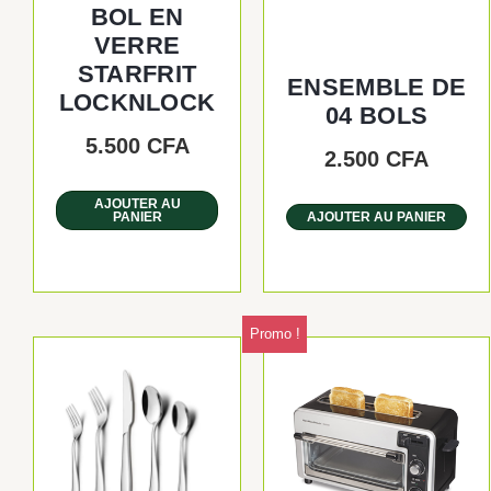
BOL EN
VERRE
STARFRIT
ENSEMBLE DE
LOCKNLOCK
04 BOLS
5.500
CFA
2.500
CFA
AJOUTER AU
PANIER
AJOUTER AU PANIER
Promo !
Le
Le
prix
prix
initia
actue
était 
est :
30.00
24.00