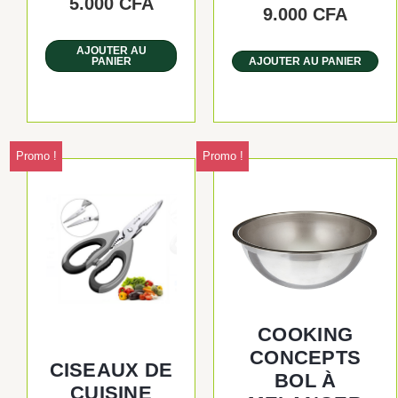
5.000
CFA
9.000
CFA
AJOUTER AU
PANIER
AJOUTER AU PANIER
Promo !
Promo !
Le
Le
Le
Le
prix
prix
prix
prix
initial
actuel
initial
actue
était :
est :
était :
est :
5.000 CFA.
4.000 CFA.
2.500
1.500
COOKING
CONCEPTS
CISEAUX DE
BOL À
CUISINE