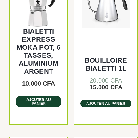
20.00
15.00
BIALETTI
EXPRESS
MOKA POT, 6
TASSES,
BOUILLOIRE
ALUMINIUM
BIALETTI 1L
ARGENT
20.000
CFA
10.000
CFA
15.000
CFA
AJOUTER AU
PANIER
AJOUTER AU PANIER