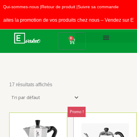
Aller
Qui-sommes-nous |
Retour de produit |
Suivre sa commande
au
contenu
s la promotion de vos produits chez nous – Vendez sur EVAKE
Panier
0
Produits Alimentaires
Fournitures Scolaires
17 résultats affichés
Promo !
Le
Le
prix
prix
initia
actue
était 
est :