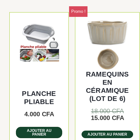
Promo !
Le
Le
prix
prix
initia
actue
était 
est :
18.00
15.00
RAMEQUINS
EN
CÉRAMIQUE
PLANCHE
(LOT DE 6)
PLIABLE
18.000
CFA
4.000
CFA
15.000
CFA
AJOUTER AU
PANIER
AJOUTER AU PANIER