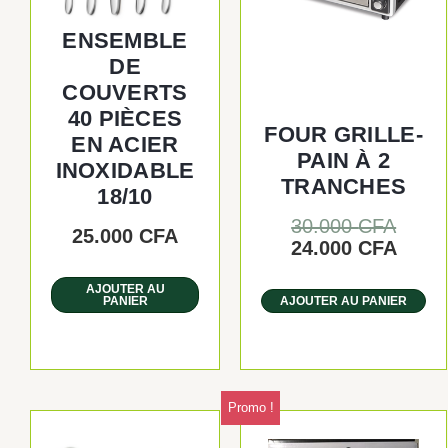
ENSEMBLE
DE
COUVERTS
40 PIÈCES
FOUR GRILLE-
EN ACIER
PAIN À 2
INOXIDABLE
TRANCHES
18/10
30.000
CFA
25.000
CFA
24.000
CFA
AJOUTER AU
PANIER
AJOUTER AU PANIER
Promo !
Le
Le
prix
prix