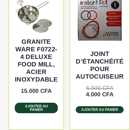
initial
actue
était :
est :
6.500
4.000
GRANITE
WARE F0722-
JOINT
4 DELUXE
D’ÉTANCHÉITÉ
FOOD MILL,
POUR
ACIER
AUTOCUISEUR
INOXYDABLE
6.500
CFA
15.000
CFA
4.000
CFA
AJOUTER AU
PANIER
AJOUTER AU PANIER