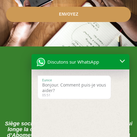
ENVOYEZ
Discutons sur WhatsApp
Eunice
Bonjour. Comment puis-je vous
aider?
05:51
Localisation
Siège social , Abomey-Calavi, La rue du pavé qui
longe la clôture de la CEB juste après la Mairie
d’Abomey-Calavi sur les pavés FECECAM-CEB