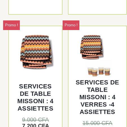
Promo !
Promo !
Le
Le
Le
Le
prix
prix
prix
prix
initial
actuel
initia
actue
était :
est :
était 
est :
9.000 CFA.
7.200 CFA.
15.00
12.00
SERVICES DE
SERVICES
TABLE
DE TABLE
MISSONI : 4
MISSONI : 4
VERRES -4
ASSIETTES
ASSIETTES
9.000
CFA
15.000
CFA
7.200
CFA