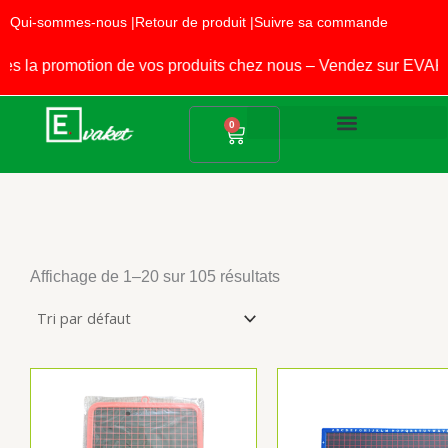
Aller
Qui-sommes-nous |
Retour de produit |
Suivre sa commande
au
contenu
promotion de vos produits chez nous – Vendez sur EVAKET STO
Panier
0
Produits Alimentaires
Fournitures Scolaires
Affichage de 1–20 sur 105 résultats