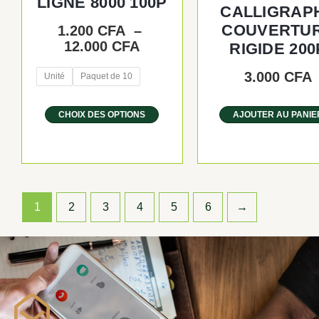
LIGNE 8000 100P
du
CALLIGRAP
produit
COUVERTU
1.200
CFA
–
12.000
CFA
RIGIDE 200
3.000
CFA
Unité
Paquet de 10
CHOIX DES OPTIONS
AJOUTER AU PANIE
1
2
3
4
5
6
→