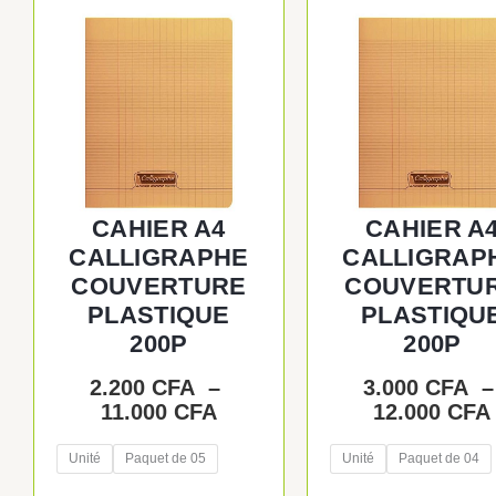
de
produit
produit
prix :
a
a
2.200 CFA
plusieurs
plusieur
à
variations.
variatio
11.000 CFA
Les
Les
options
options
peuvent
peuvent
être
être
CAHIER A4
CAHIER A
choisies
choisie
CALLIGRAPHE
CALLIGRAP
sur
sur
COUVERTURE
COUVERTU
la
la
PLASTIQUE
PLASTIQU
page
page
200P
200P
du
du
produit
produit
2.200
CFA
–
3.000
CFA
11.000
CFA
12.000
CFA
Unité
Paquet de 05
Unité
Paquet de 04