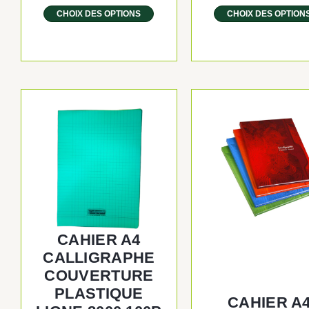
CHOIX DES OPTIONS
CHOIX DES OPTION
Plage
Ce
de
produit
prix :
a
1.200 CFA
plusieurs
à
variations.
12.000 CFA
Les
options
peuvent
être
CAHIER A4
choisies
CALLIGRAPHE
sur
COUVERTURE
la
PLASTIQUE
page
CAHIER A