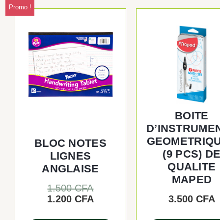
Promo !
Le
Le
prix
prix
initial
actuel
était :
est :
1.500 CFA.
1.200 CFA.
BOITE
D’INSTRUME
GEOMETRIQ
BLOC NOTES
(9 PCS) D
LIGNES
QUALITE
ANGLAISE
MAPED
1.500
CFA
1.200
CFA
3.500
CFA