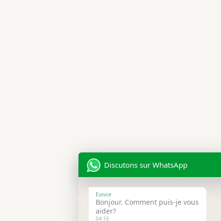
-
-
f
i
n
Discutons sur WhatsApp
Eunice
Bonjour. Comment puis-je vous
aider?
04:16