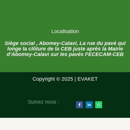
Localisation
Siège social , Abomey-Calavi, La rue du pavé qui
longe la clôture de la CEB juste après la Mairie
d’Abomey-Calavi sur les pavés FECECAM-CEB
Copyright © 2025 | EVAKET
Suivez nous :
F
L
W
a
i
h
c
n
a
e
k
t
b
e
s
o
d
a
o
i
p
k
n
p