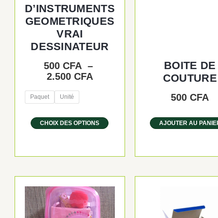
choisies
D’INSTRUMENTS
sur
GEOMETRIQUES
la
VRAI
page
DESSINATEUR
du
produit
BOITE DE
500
CFA
–
2.500
CFA
COUTURE
500
CFA
Paquet
Unité
CHOIX DES OPTIONS
AJOUTER AU PANIE